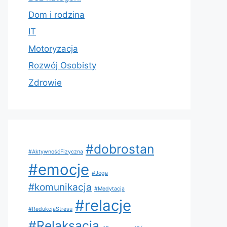
Dom i rodzina
IT
Motoryzacja
Rozwój Osobisty
Zdrowie
#dobrostan
#AktywnośćFizyczna
#emocje
#Joga
#komunikacja
#Medytacja
#relacje
#RedukcjaStresu
#Relaksacja