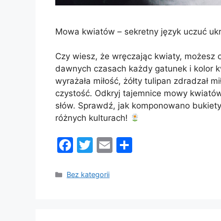
Mowa kwiatów – sekretny język uczuć uk
Czy wiesz, że wręczając kwiaty, możesz 
dawnych czasach każdy gatunek i kolor k
wyrażała miłość, żółty tulipan zdradzał m
czystość. Odkryj tajemnice mowy kwiatów
słów. Sprawdź, jak komponowano bukiety w
różnych kulturach!
F
T
E
S
a
w
m
h
c
itt
ai
ar
Kategorie
Bez kategorii
e
er
l
e
b