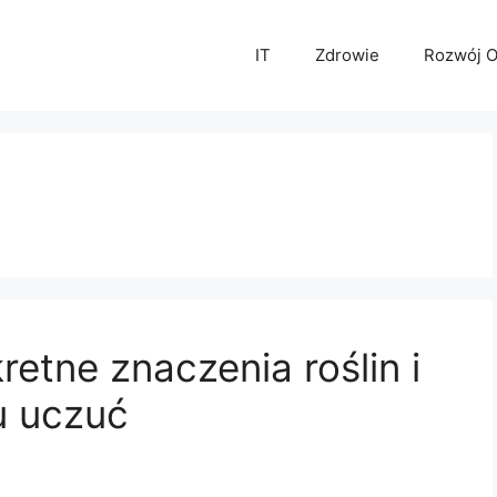
IT
Zdrowie
Rozwój O
etne znaczenia roślin i
u uczuć