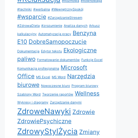
#Rozmowa
#Równowaga
#techniki
#werbalna
#WewnętrznySpokój
#wsparcie
#ZarządzanieStresem
#ZdrowaDieta
#zrozumienie
Analiza danych
Arkusz
Benzyna
kalkulacyjny
Automatyzacja pracy
E10
DobreSamopoczucie
Ekologiczne
Dokumentacja
Edytor tekstu
paliwo
Formatowanie dokumentów
Funkcje Excel
Microsoft
Komunikacja profesjonalna
Office
Narzędzia
MS Excel
MS Word
biurowe
Nowoczesne biuro
Program biurowy
Wellness
Szablony Word
Tworzenie raportów
Wykresy i diagramy
Zarządzanie danymi
ZdroweNawyki
Zdrowie
ZdrowiePsychiczne
ZdrowyStylŻycia
Zmiany