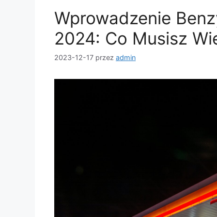
o
Wprowadzenie Benzy
o
k
2024: Co Musisz Wi
2023-12-17
przez
admin